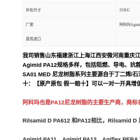
25/KG
外形尺寸
留
厂家
阿科玛Agimi
言
是否进口
我司销售山东福建浙江上海江西安微河南重庆
Agimid PA12规格多样，包括阻燃、导电、抗静
SA01 MED 尼龙树脂系列主要源自于丁二烯/石
十：【原产原包 假一赔十】可以一对一开具增
阿科玛也是PA12尼龙树脂的主要生产商，商标名为Ri
Rilsamid D PA612 和PA12相比，R
Agimid PA11、Agimid PA12、Agif