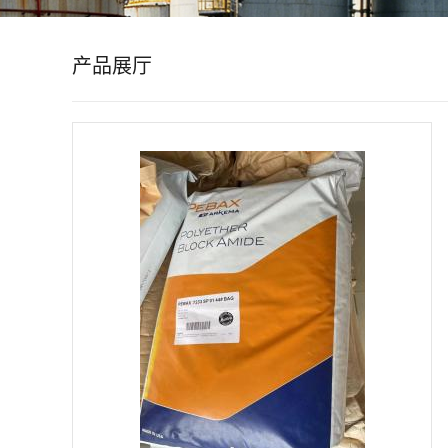
公
产品展厅
司
动
态
产
品
展
厅
证