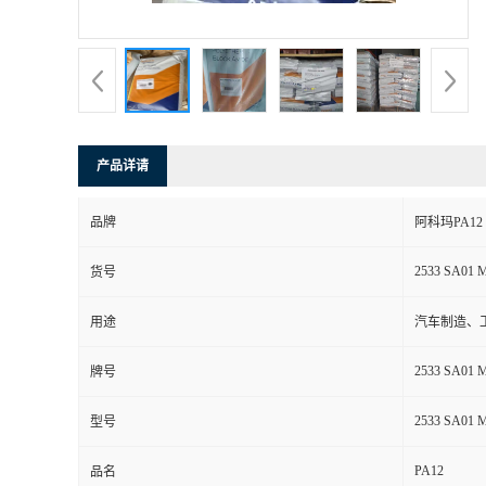
书
荣
誉
产品详请
联
品牌
阿科玛PA12
系
2533 SA01 
货号
方
用途
汽车制造、
式
2533 SA01 
牌号
在
2533 SA01 
型号
PA12
线
品名