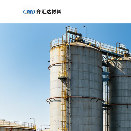
公
司
首
页
公
司
介
绍