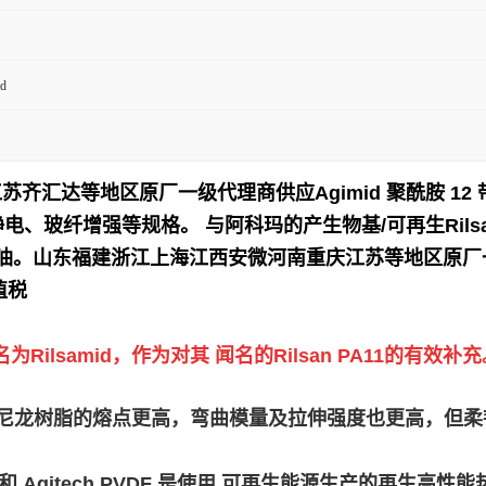
d
江苏齐汇达等地区原厂一级代理商供应
Agimid 聚酰胺
电、玻纤增强等规格。 与阿科玛的产生物基/可再生Rilsan P
油。
山东福建浙江上海江西安微河南重庆江苏等地区原厂一
值税
lsamid，作为对其 闻名的Rilsan PA11的有效补充
ilsamid D 尼龙树脂的熔点更高，弯曲模量及拉伸强度也更
lex PEBA 和 Agitech PVDF 是使用 可再生能源生