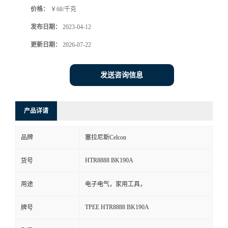
价格：
￥68/千克
书
发布日期：
2023-04-12
荣
更新日期：
2026-07-22
誉
发送咨询信息
联
产品详请
系
品牌
塞拉尼斯Celcon
方
HTR8888 BK190A
货号
式
用途
电子电气，家用工具，
在
TPEE HTR8888 BK190A
牌号
线