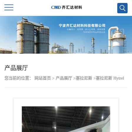
公
司
首
页
产品展厅
您当前的位置：
网站首页
>
产品展厅
>
塞拉尼斯
>
塞拉尼斯 Hytrel
公
TPEE HTR8888 BK190A
司
介
绍