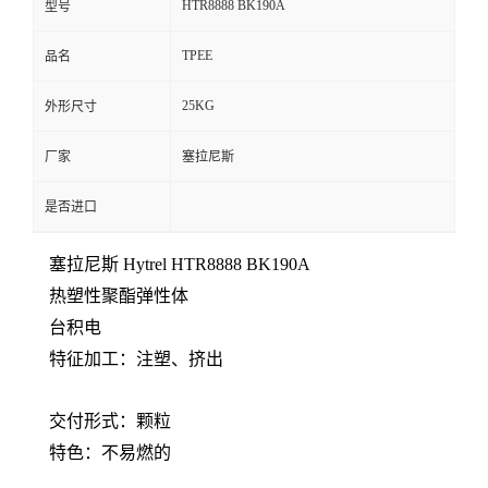
HTR8888 BK190A
型号
留
TPEE
品名
言
25KG
外形尺寸
厂家
塞拉尼斯
是否进口
塞拉尼斯
Hytrel HTR8888 BK190A
热塑性聚酯弹性体
台积电
特征
加工：注塑
、挤出
交付形式：
颗粒
特色：
不易燃的