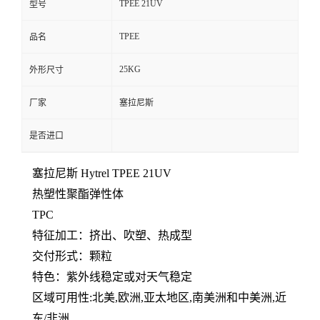
TPEE 21UV
型号
留
TPEE
品名
言
25KG
外形尺寸
厂家
塞拉尼斯
是否进口
塞拉尼斯
Hytrel TPEE
21UV
热塑性聚酯弹性体
TPC
特征
加工：挤出、吹塑、热成型
交付形式：
颗粒
特色：
紫外线稳定或对天气稳定
区域可用性:北美,欧洲,亚太地区,南美洲和中美洲,近
东/非洲