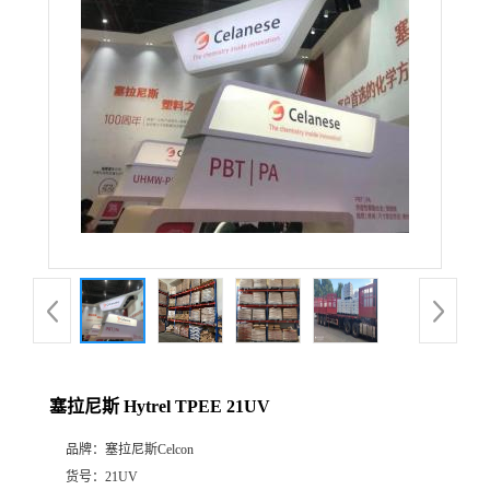
公
司
动
态
产
品
展
塞拉尼斯 Hytrel TPEE 21UV
厅
品牌：
塞拉尼斯Celcon
证
货号：
21UV