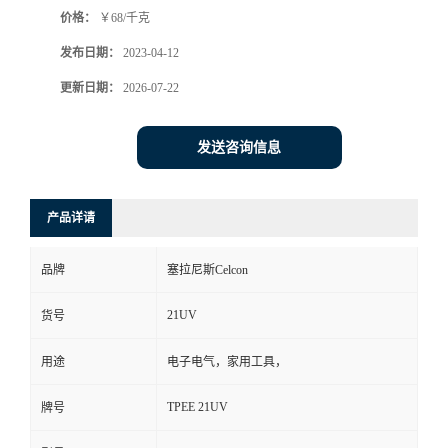
价格：
￥68/千克
书
发布日期：
2023-04-12
荣
更新日期：
2026-07-22
誉
发送咨询信息
联
产品详请
系
品牌
塞拉尼斯Celcon
方
21UV
货号
式
用途
电子电气，家用工具，
在
TPEE 21UV
牌号
线