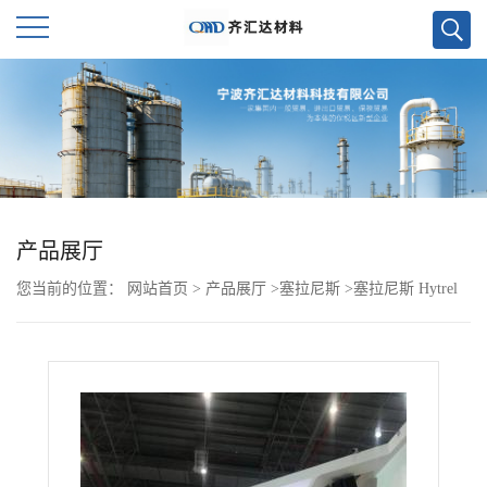
公
司
首
页
产品展厅
您当前的位置：
网站首页
>
产品展厅
>
塞拉尼斯
>
塞拉尼斯 Hytrel
公
TPEE 21UV
司
介
绍