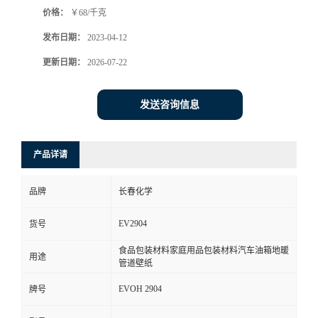
价格：
￥68/千克
书
发布日期：
2023-04-12
荣
更新日期：
2026-07-22
誉
发送咨询信息
联
产品详请
系
品牌
长春化学
方
EV2904
货号
式
食品包装材料家庭用品包装材料汽车油箱地暖
用途
管道壁纸
在
EVOH 2904
牌号
线