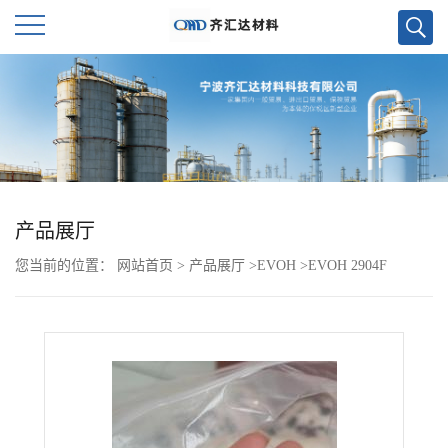
公
司
首
页
产品展厅
您当前的位置：
网站首页
>
产品展厅
>
EVOH
>
EVOH 2904F
公
司
介
绍