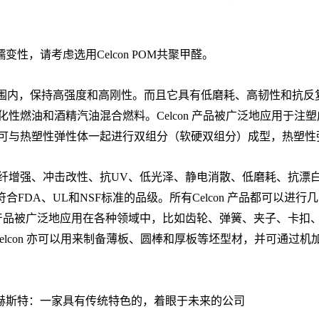
，请考虑选用Celcon POM共聚甲醛。
，在很宽的温度范围内，保持高强度和高刚性。而且它具有低磨耗、高韧性
化性燃油和酒精汽油混合燃料。Celcon 产品被广泛地应用于
M也可与热塑性弹性体一起进行双组分（软硬双组分）成型，热塑性弹
以及玻纤增强、冲击改性、抗UV、低光泽、静电消散、低磨耗、抗
有符合FDA、UL和NSF标准的品级。所有Celcon 产品都可
con 产品被广泛地应用在各种领域中，比如齿轮、弹簧、夹子、
lcon 亦可以用来制备薄板、圆棒和厚板等坯型材，并可通过机
赫斯特：一家具有传统特色的，着眼于未来的公司