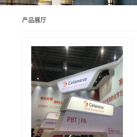
公
产品展厅
司
动
态
产
品
展
厅
证