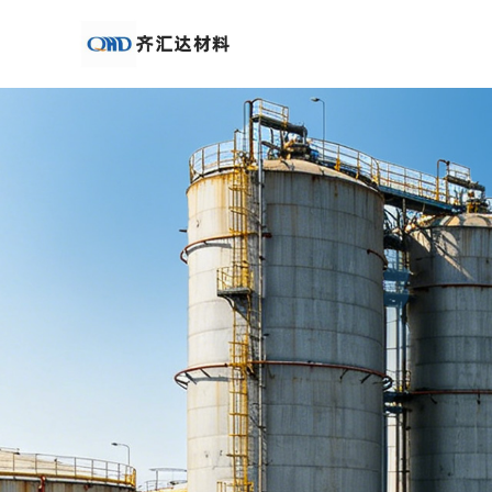
公
司
首
页
公
司
介
绍