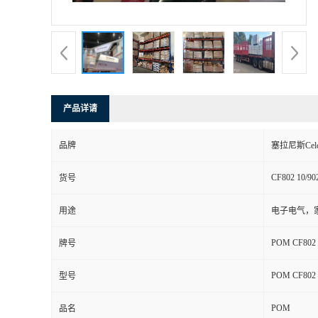
书
荣
誉
产品详请
联
品牌
塞拉尼斯Celc
系
CF802 10/90
货号
方
用途
电子电气，
式
POM CF802 
牌号
在
POM CF802 
型号
POM
线
品名