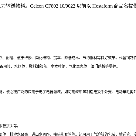
。Celcon CF802 10/9022 以前以 Hostaform 商品名
点、耐磨、便于维修、简化结构、提率、降低成本、节约铜材等良好效果。代替铜制
的备用箱、水阀体、燃料油箱盖、水本叶轮、气化器壳体、油门踏板等零件。
能，使之被广泛的应用于电子电器领域。如可用聚甲醛制造电扳手外壳、电动羊毛剪
水管接头等。
部件，排灌水泵壳，进出水阀座、接头和套管等。还可用于气溶胶的包装、输送管、