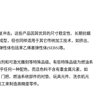
和抗反复冲击。这些产品因其优异的尺寸稳定性、长期抗蠕
注塑成型，但也同样适用于其它传统加工技术，如挤出、
性体包括苯乙烯基弹性体(SEBS)等。
漂白剂和可激光雕刻等特殊品级。有些特殊品级为燃油系
以进行几乎任何一种配色，而且色料不含有重金属元素，如
卡扣、门把、燃油系统部件的衬垫、玩具元件、洗衣机元
加工来制造高精度零件。