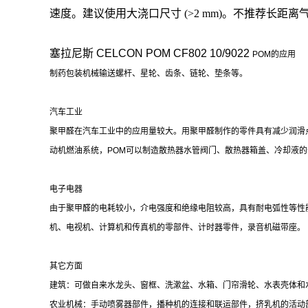
速度。建议使用大浇口尺寸 (>2 mm)。不推荐长距离气力输送物料
塞拉尼斯 CELCON POM
CF802 10/9022
POM的应用
制药包装机械输送螺杆、星轮、齿条、链轮、垫条等。
汽车工业
聚甲醛在汽车工业中的应用量较大。用聚甲醛制作的零件具有减少润滑
动机燃油系统，POM可以制造散热器水管阀门、散热器箱盖、冷却液
电子电器
由于聚甲醛的电耗较小，介电强度和绝缘电阻较高，具有耐电弧性等性
机、电视机、计算机和传真机的零部件、计时器零件，录音机磁带座。
其它方面
建筑：可做自来水龙头、窗框、洗漱盆、水箱、门帘滑轮、水表壳体和
农业机械：手动喷雾器部件，播种机的连接和联运部件，挤乳机的活动