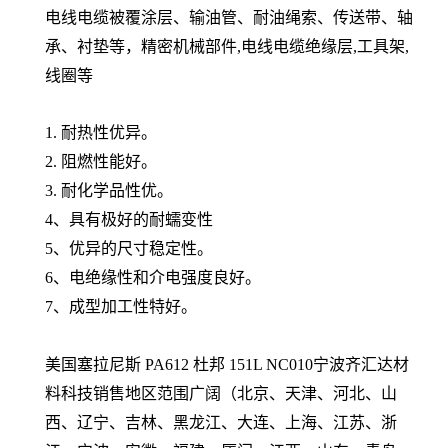
电线电缆被覆涂层、输油管、耐油绳索、传送带、轴
承、衬垫等，精密机械部件,电线电缆绝缘层,工具架,
线圈等
1. 耐热性优异。
2. 阻燃性能好。
3. 耐化学品性优。
4、具有极好的耐蠕变性
5、优异的尺寸稳定性。
6、电绝缘性和介电强度良好。
7、成型加工性特好。
美国塞拉尼斯 PA612 杜邦 151L NC010
宁波齐汇达材
料科技销售地区范围广阔（北京、天津、河北、山
西、辽宁、吉林、黑龙江、大连、上海、江苏、浙