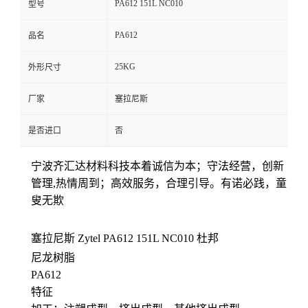
PA612 151L NC010
型号
留
PA612
品名
言
25KG
外形尺寸
厂家
塞拉尼斯
是否进口
否
宁波齐汇达材料科技本着
诚信为本；守法经营，创新
管理,热情周到；高效服务，合理引导。有诺必践，童
叟无欺
塞拉尼斯
Zytel PA612
151L NC010
杜邦
尼龙树脂
PA612
特征