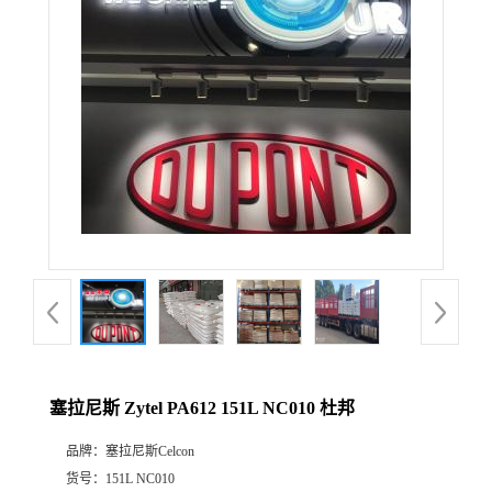
公
司
动
态
产
品
展
塞拉尼斯 Zytel PA612 151L NC010 杜邦
厅
品牌：
塞拉尼斯Celcon
证
货号：
151L NC010