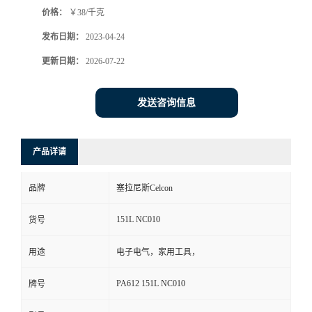
价格：
￥38/千克
书
发布日期：
2023-04-24
荣
更新日期：
2026-07-22
誉
发送咨询信息
联
产品详请
系
品牌
塞拉尼斯Celcon
方
151L NC010
货号
式
用途
电子电气，家用工具，
在
PA612 151L NC010
牌号
线