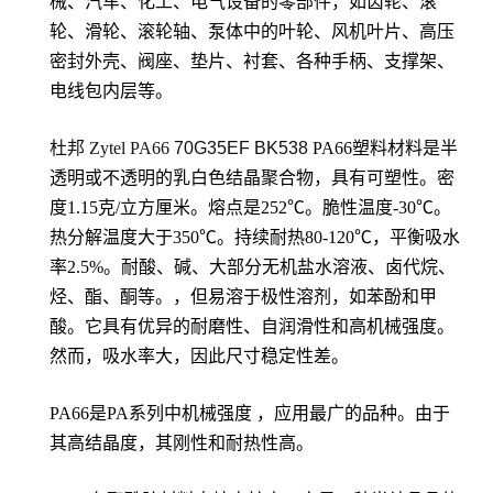
械、汽车、化工、电气设备的零部件，如齿轮、滚
轮、滑轮、滚轮轴、泵体中的叶轮、风机叶片、高压
密封外壳、阀座、垫片、衬套、各种手柄、支撑架、
电线包内层等。
杜邦 Zytel PA66
70G35EF BK538
PA66塑料材料是半
透明或不透明的乳白色结晶聚合物，具有可塑性。密
度1.15克/立方厘米。熔点是252℃。脆性温度-30℃。
热分解温度大于350℃。持续耐热80-120℃，平衡吸水
率2.5%。耐酸、碱、大部分无机盐水溶液、卤代烷、
烃、酯、酮等。，但易溶于极性溶剂，如苯酚和甲
酸。它具有优异的耐磨性、自润滑性和高机械强度。
然而，吸水率大，因此尺寸稳定性差。
PA66是PA系列中机械强度 ，应用最广的品种。由于
其高结晶度，其刚性和耐热性高。