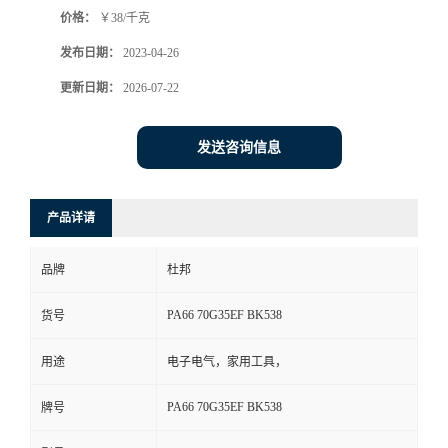
价格：
￥38/千克
书
发布日期：
2023-04-26
荣
更新日期：
2026-07-22
誉
发送咨询信息
联
产品详请
系
品牌
杜邦
方
PA66 70G35EF BK538
货号
式
用途
电子电气，家用工具，
在
PA66 70G35EF BK538
牌号
线