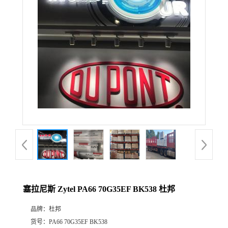
公
司
动
态
产
品
展
塞拉尼斯 Zytel PA66 70G35EF BK538 杜邦
厅
品牌：
杜邦
证
货号：
PA66 70G35EF BK538