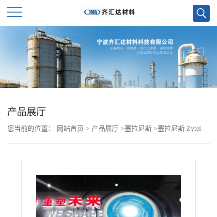
公
司
首
页
产品展厅
您当前的位置：
网站首页
>
产品展厅
>
塞拉尼斯
>
塞拉尼斯 Zytel
公
PA66 70G35EF BK538 杜邦
司
介
绍