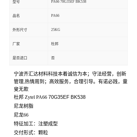
PA66 70G35EF BK538
型号
留
PA66
品名
言
25KG
外形尺寸
厂家
杜邦
是否进口
否
宁波齐汇达材料科技本着
诚信为本；守法经营，创新
管理,热情周到；高效服务，合理引导。有诺必践，童
叟无欺
杜邦 Zytel PA66
70G35EF BK538
尼龙树脂
尼龙66
特征加工：注塑成型
交付形式：颗粒