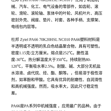
械、汽车、化工、电气设备的零部件，如齿轮、滚
轮、滑轮、滚轮轴、泵体中的叶轮、风机叶片、高压
密封外壳、阀座、垫片、衬套、各种手柄、支撑架、
电线包内层等。
杜邦 Zytel PA66
70K20HSL NC010
PA66塑料材料是
半透明或不透明的乳白色结晶聚合物，具有可塑性。
密度1.15克/立方厘米。熔点是252℃。脆性温
度-30℃。热分解温度大于350℃。持续耐热80-
120℃，平衡吸水率2.5%。耐酸、碱、大部分无机盐
水溶液、卤代烷、烃、酯、酮等。，但易溶于极性溶
剂，如苯酚和甲酸。它具有优异的耐磨性、自润滑性
和高机械强度。然而，吸水率大，因此尺寸稳定性
差。
PA66是PA系列中机械强度 ，应用最广的品种。由于