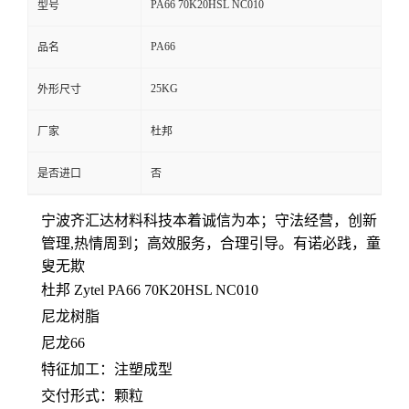
PA66 70K20HSL NC010
型号
留
PA66
品名
言
25KG
外形尺寸
厂家
杜邦
是否进口
否
宁波齐汇达材料科技本着
诚信为本；守法经营，创新
管理,热情周到；高效服务，合理引导。有诺必践，童
叟无欺
杜邦 Zytel PA66
70K20HSL NC010
尼龙树脂
尼龙66
特征加工：注塑成型
交付形式：颗粒