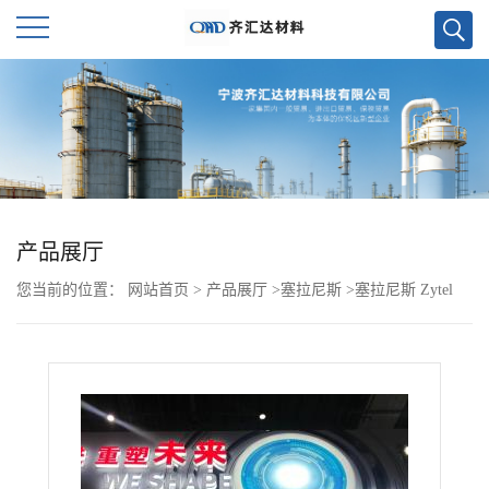
公
司
首
页
产品展厅
您当前的位置：
网站首页
>
产品展厅
>
塞拉尼斯
>
塞拉尼斯 Zytel
公
PA66 70K20HSL NC010 杜邦
司
介
绍