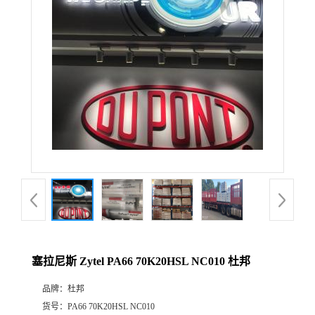
公
司
动
态
产
品
展
塞拉尼斯 Zytel PA66 70K20HSL NC010 杜邦
厅
品牌：
杜邦
证
货号：
PA66 70K20HSL NC010