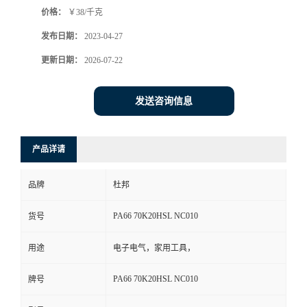
价格：
￥38/千克
书
发布日期：
2023-04-27
荣
更新日期：
2026-07-22
誉
发送咨询信息
联
产品详请
系
品牌
杜邦
方
PA66 70K20HSL NC010
货号
式
用途
电子电气，家用工具，
在
PA66 70K20HSL NC010
牌号
线