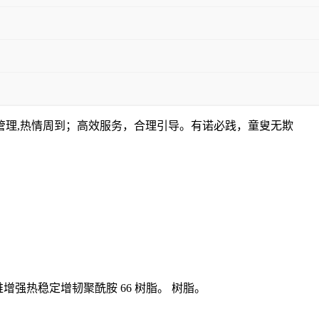
管理,热情周到；高效服务，合理引导。有诺必践，童叟无欺
% 玻璃纤维增强热稳定增韧聚酰胺 66 树脂。 树脂。