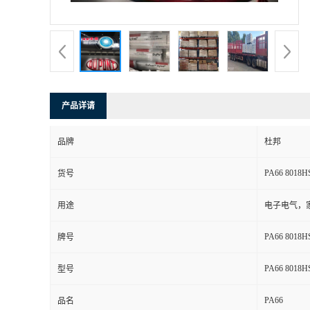
书
荣
誉
产品详请
联
品牌
杜邦
系
PA66 8018H
货号
方
用途
电子电气，
式
PA66 8018H
牌号
在
PA66 8018H
型号
PA66
线
品名