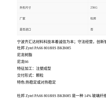
25KG
外形尺寸
留
厂家
杜邦
言
是否进口
否
宁波齐汇达材料科技本着
诚信为本；守法经营，创新
杜邦 Zytel PA66
8018HS BKB085
尼龙树脂
尼龙66
特征加工：注塑成型
交付形式：颗粒
特色:热稳定或对热稳定
杜邦 Zytel PA66 8018HS BKB085 是一种 14