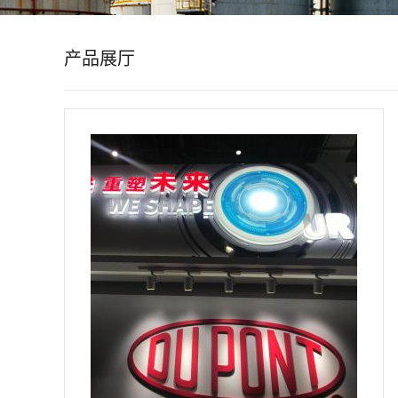
公
产品展厅
司
动
态
产
品
展
厅
证