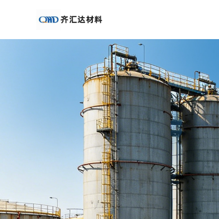
公
司
首
页
公
司
介
绍