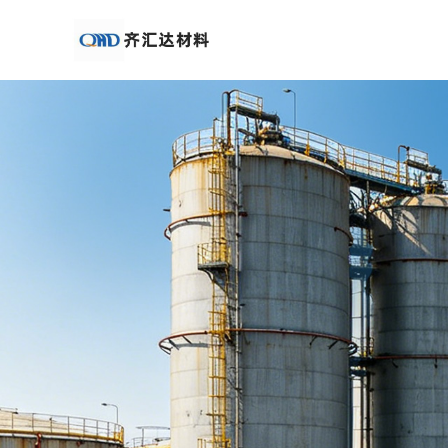
公
司
首
页
公
司
介
绍