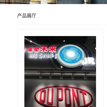
公
产品展厅
司
动
态
产
品
展
厅
证