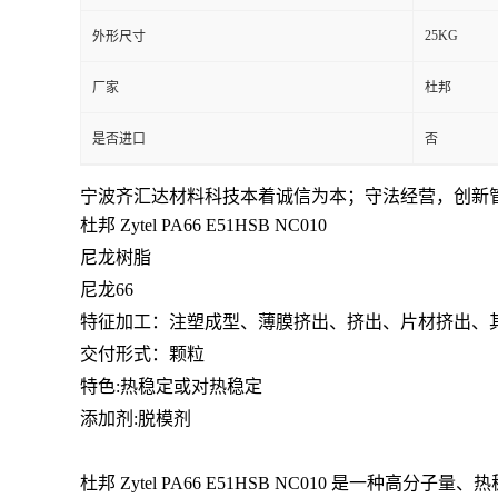
25KG
外形尺寸
留
厂家
杜邦
言
是否进口
否
宁波齐汇达材料科技本着
诚信为本；守法经营，创新
杜邦 Zytel PA66
E51HSB NC010
尼龙树脂
尼龙66
特征加工：
注塑成型、薄膜挤出、挤出、片材挤出、
交付形式：颗粒
特色:热稳定或对热稳定
添加剂:脱模剂
杜邦 Zytel PA66 E51HSB NC010 是一种高分