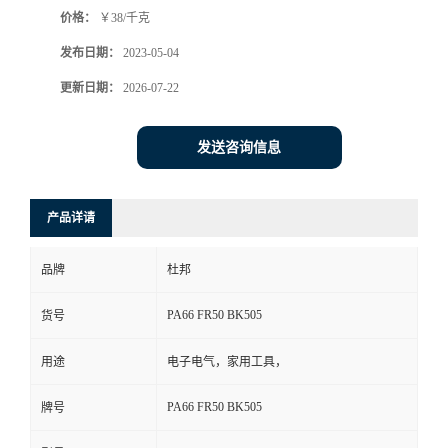
价格：
￥38/千克
书
发布日期：
2023-05-04
荣
更新日期：
2026-07-22
誉
发送咨询信息
联
产品详请
系
品牌
杜邦
方
PA66 FR50 BK505
货号
式
用途
电子电气，家用工具，
在
PA66 FR50 BK505
牌号
线