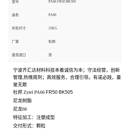
PA66 FR50 BK505
型号
留
PA66
品名
言
25KG
外形尺寸
厂家
杜邦
是否进口
否
宁波齐汇达材料科技本着
诚信为本；守法经营，创新
管理,热情周到；高效服务，合理引导。有诺必践，童
叟无欺
杜邦 Zytel PA66
FR50 BK505
尼龙树脂
尼龙66
特征加工：
注塑成型
交付形式：颗粒