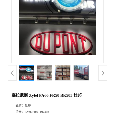
公
司
动
态
产
品
展
塞拉尼斯 Zytel PA66 FR50 BK505 杜邦
厅
品牌：
杜邦
证
货号：
PA66 FR50 BK505