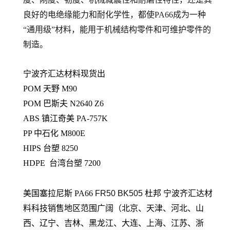
良好的电绝缘能力和耐化学性，都使PA66成为一种
“通用级”材料，能用于机械结构零件和可维护零件的
制造。
宁波齐汇达材料现货出
POM 天野 M90
POM 巴斯夫 N2640 Z6
ABS 镇江奇美 PA-757K
PP 中石化 M800E
HIPS 台塑 8250
HDPE 台湾台塑 7200
美国塞拉尼斯 PA66
FR50 BK505
杜邦
宁波齐汇达材
料科技销售地区范围广阔（北京、天津、河北、山
西、辽宁、吉林、黑龙江、大连、上海、江苏、浙