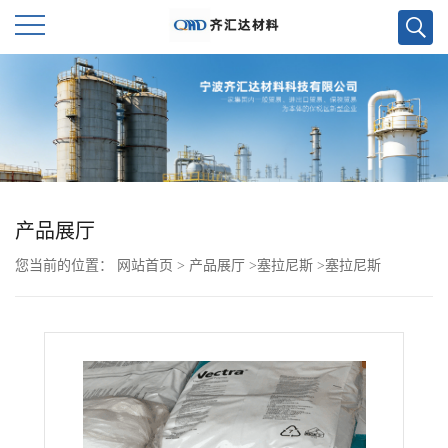
公
司
首
页
产品展厅
您当前的位置：
网站首页
>
产品展厅
>
塞拉尼斯
>
塞拉尼斯
公
FORTRON PPS 6345L4
司
介
绍