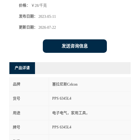
价格：
￥28/千克
书
发布日期：
2023-05-11
荣
更新日期：
2026-07-22
誉
发送咨询信息
联
产品详请
系
品牌
塞拉尼斯Celcon
方
PPS 6345L4
货号
式
用途
电子电气，家用工具，
在
PPS 6345L4
牌号
线