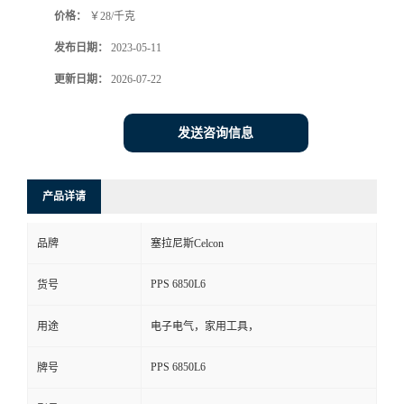
价格：
￥28/千克
书
发布日期：
2023-05-11
荣
更新日期：
2026-07-22
誉
发送咨询信息
联
产品详请
系
品牌
塞拉尼斯Celcon
方
PPS 6850L6
货号
式
用途
电子电气，家用工具，
在
PPS 6850L6
牌号
线