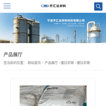
公
司
首
页
产品展厅
您当前的位置：
网站首页
>
产品展厅
>
塞拉尼斯
>
塞拉尼斯
公
FORTRON PPS 6850L6
司
介
绍