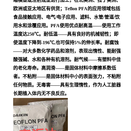
缩模塑或注射成型进行加工，在北美洲、拉丁美洲、
欧洲或亚太地区有供货；Teflon PFA的应用领域包括
食品接触应用、电气/电子应用、滤料、水管/管道/饮
用水和涂覆应用。PFA使用优点耐高温——使用工作
温度达250℃。耐低温——具有良好的机械韧性；即
使温度下降到-196℃,也可保持5%的伸长率。耐腐蚀
——对大多数化学药品和溶剂，表现出惰性、能耐强
酸强碱、水和各种有机溶剂。耐气候——有塑料中佳
的老化寿命。高润滑——是固体材料中摩擦系数低
者。不粘附——是固体材料中小的表面张力，不粘附
任何物质。无毒害——具有生理惰性，作为人工脏器
长期植入体内无不良反应。