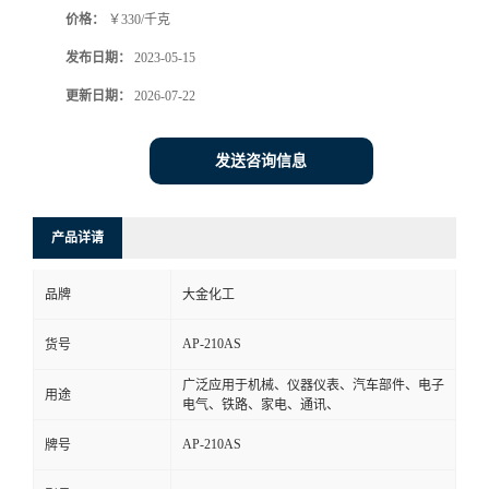
价格：
￥330/千克
书
发布日期：
2023-05-15
荣
更新日期：
2026-07-22
誉
发送咨询信息
联
产品详请
系
品牌
大金化工
方
AP-210AS
货号
式
广泛应用于机械、仪器仪表、汽车部件、电子
用途
电气、铁路、家电、通讯、
在
AP-210AS
牌号
线