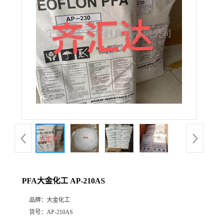
公
司
动
态
产
品
展
PFA大金化工 AP-210AS
厅
品牌：
大金化工
证
货号：
AP-210AS