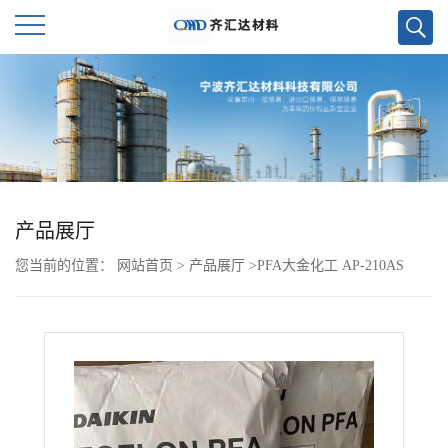
公
司
首
页
产品展厅
您当前的位置：
网站首页
>
产品展厅
>
PFA大金化工 AP-210AS
公
司
介
绍