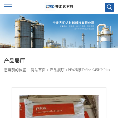
公
司
首
页
产品展厅
您当前的位置：
网站首页
>
产品展厅
>
PFA科慕Teflon 945HP Plus
公
原包
司
介
绍