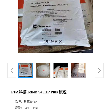
公
司
动
态
产
品
展
PFA科慕Teflon 945HP Plus 原包
厅
品牌：
科慕Teflon
证
货号：
945HP Plus