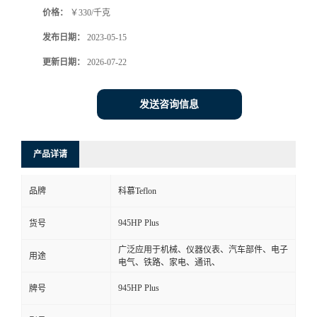
价格：
￥330/千克
书
发布日期：
2023-05-15
荣
更新日期：
2026-07-22
誉
发送咨询信息
联
产品详请
系
品牌
科慕Teflon
方
945HP Plus
货号
式
广泛应用于机械、仪器仪表、汽车部件、电子
用途
电气、铁路、家电、通讯、
在
945HP Plus
牌号
线