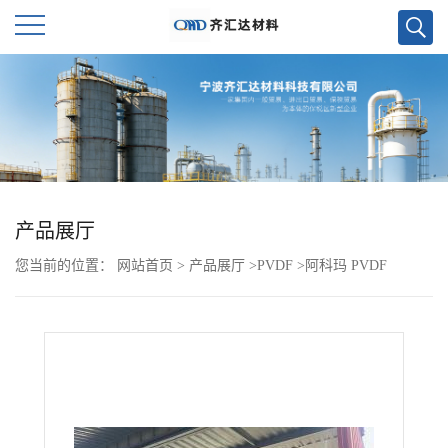
公
司
首
页
产品展厅
您当前的位置：
网站首页
>
产品展厅
>
PVDF
>
阿科玛 PVDF
公
LBG8200
司
介
绍