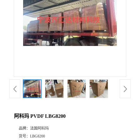
公
司
动
态
产
品
展
阿科玛 PVDF LBG8200
厅
品牌：
法国阿科玛
证
货号：
LBG8200