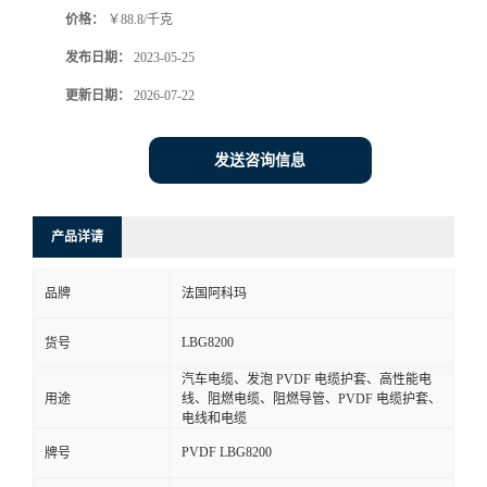
价格：
￥88.8/千克
书
发布日期：
2023-05-25
荣
更新日期：
2026-07-22
誉
发送咨询信息
联
产品详请
系
品牌
法国阿科玛
方
LBG8200
货号
式
汽车电缆、发泡 PVDF 电缆护套、高性能电
用途
线、阻燃电缆、阻燃导管、PVDF 电缆护套、
在
电线和电缆
PVDF LBG8200
牌号
线