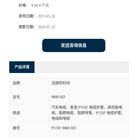
价格：
￥88.8/千克
书
发布日期：
2023-05-26
荣
更新日期：
2026-07-22
誉
发送咨询信息
联
产品详请
系
品牌
法国阿科玛
方
9000 HD
货号
式
汽车电缆、发泡 PVDF 电缆护套、高性能电
用途
线、阻燃电缆、阻燃导管、PVDF 电缆护套、
在
电线和电缆
PVDF 9000 HD
牌号
线