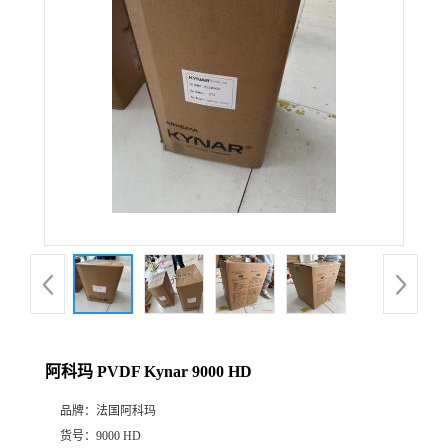
公
司
动
态
产
品
展
阿科玛 PVDF Kynar 9000 HD
厅
品牌：
法国阿科玛
证
货号：
9000 HD