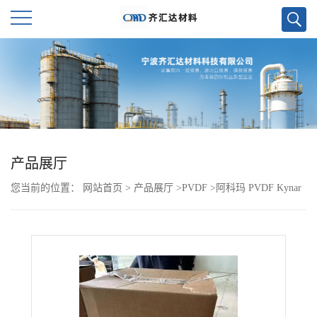
公
司
首
页
产品展厅
您当前的位置：
网站首页
>
产品展厅
>
PVDF
>
阿科玛 PVDF Kynar
公
9000 HD
司
介
绍