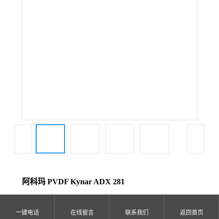
公
司
动
态
产
品
展
阿科玛 PVDF Kynar ADX 281
厅
品牌：
法国阿科玛
证
一键电话
在线留言
联系我们
返回首页
货号：
ADX 281