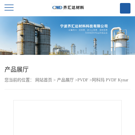
公
司
首
页
产品展厅
您当前的位置：
网站首页
>
产品展厅
>
PVDF
>
阿科玛 PVDF Kynar
公
ADX 281
司
介
绍