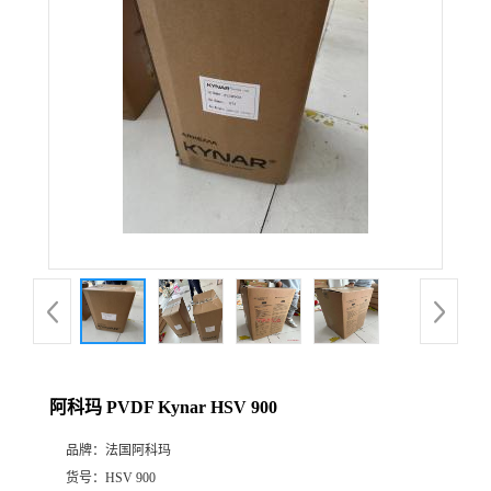
公
司
动
态
产
品
展
阿科玛 PVDF Kynar HSV 900
厅
品牌：
法国阿科玛
证
货号：
HSV 900