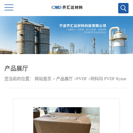
公
司
首
页
产品展厅
您当前的位置：
网站首页
>
产品展厅
>
PVDF
>
阿科玛 PVDF Kynar
公
HSV 900
司
介
绍