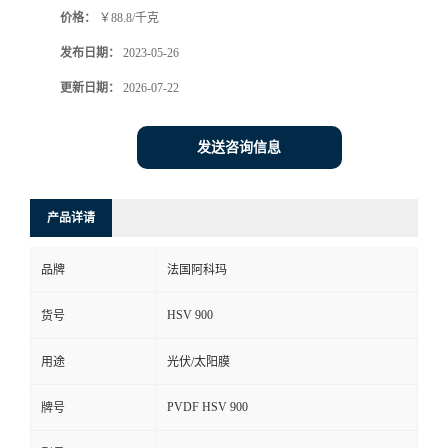
价格：
￥88.8/千克
书
发布日期：
2023-05-26
荣
更新日期：
2026-07-22
誉
发送咨询信息
联
产品详请
系
品牌
法国阿科玛
方
HSV 900
货号
式
用途
光伏/太阳膜
在
PVDF HSV 900
牌号
线