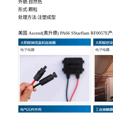
外貌:自然色
形式:颗粒
处理方法:注塑成型
美国
Ascend(奥升德)
PA66
SStarflam
RF0057E
产