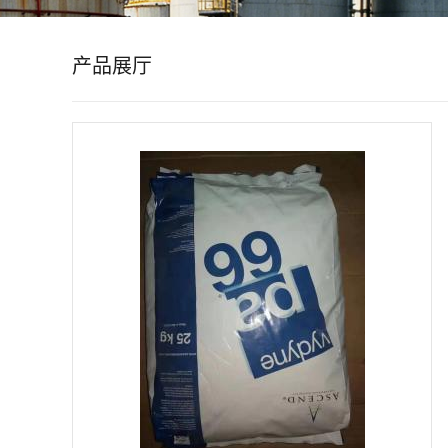
公
产品展厅
司
动
态
产
品
展
厅
证