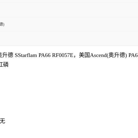
德)
奥升德
SStarflam
PA66 RF0057E
，美国
Ascend(奥升德)
PA
红磷
无