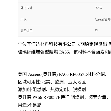
25KG
外形尺寸
留
厂家
Ascend(奥升
言
是否进口
否
宁波齐汇达材料科技有限公司长期稳定现货出 
玻璃纤维增强型阻燃 PA66。该材料不含卤素和
美国
Ascend(奥升德)
PA66
RF0057E
材料介绍:
区域可用性:北美、欧洲、亚太地区
添加剂:阻燃剂、热稳定剂、脱模剂
奥升德 PA66
RF0057E
特征:阻燃剂，卤素含量，
用途:不易燃