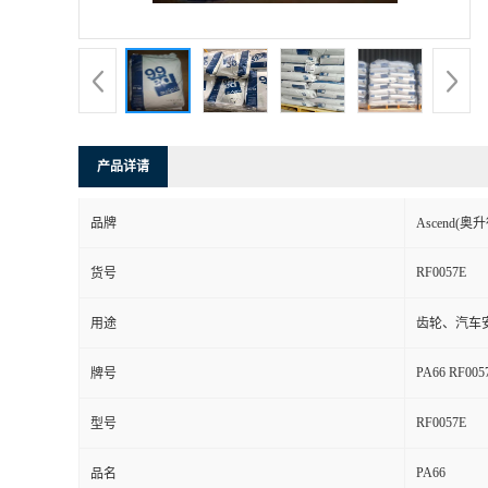
书
荣
誉
产品详请
联
品牌
Ascend(奥升
系
RF0057E
货号
方
用途
齿轮、汽车
式
PA66 RF005
牌号
在
RF0057E
型号
PA66
线
品名