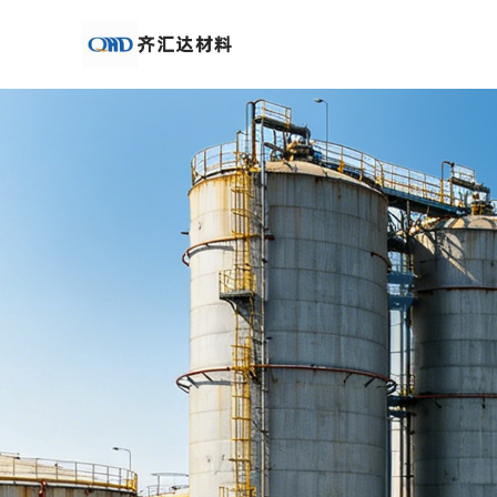
公
司
首
页
公
司
介
绍