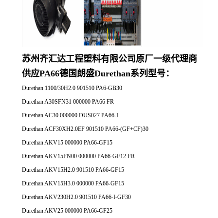
苏州齐汇达工程塑料有限公司原厂一
级代理商
供应
PA66德国朗盛Durethan系列
型号：
Durethan 1100/30H2.0 901510 PA6-GB30
Durethan A30SFN31 000000 PA66 FR
Durethan AC30 000000 DUS027 PA66-I
Durethan ACF30XH2.0EF 901510 PA66-(GF+CF)30
Durethan AKV15 000000 PA66-GF15
Durethan AKV15FN00 000000 PA66-GF12 FR
Durethan AKV15H2.0 901510 PA66-GF15
Durethan AKV15H3.0 000000 PA66-GF15
Durethan AKV230H2.0 901510 PA66-I-GF30
Durethan AKV25 000000 PA66-GF25