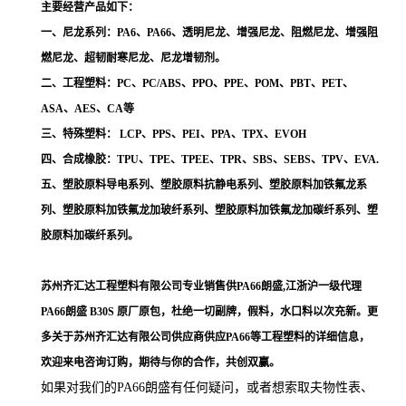
主要经营产品如下：
一、尼龙系列：PA6、PA66、透明尼龙、增强尼龙、阻燃尼龙、增强阻
燃尼龙、超韧耐寒尼龙、尼龙增韧剂。
二、工程塑料：PC、PC/ABS、PPO、PPE、POM、PBT、PET、
ASA、AES、CA等
三、特殊塑料： LCP、PPS、PEI、PPA、TPX、EVOH
四、合成橡胶：TPU、TPE、TPEE、TPR、SBS、SEBS、TPV、EVA.
五、塑胶原料导电系列、塑胶原料抗静电系列、塑胶原料加铁氟龙系
列、塑胶原料加铁氟龙加玻纤系列、塑胶原料加铁氟龙加碳纤系列、塑
胶原料加碳纤系列。
苏州齐汇达工程塑料有限公司专业销售供PA66朗盛,江浙沪一级代理
PA66朗盛 B30S
原厂原包，杜绝一切副牌，假料，水口料以次充新。更
多关于苏州齐汇达有限公司供应商供应PA66等工程塑料的详细信息，
欢迎来电咨询订购，期待与你的合作，共创双赢。
如果对我们的PA66朗盛
有任何疑问，或者想索取夫物性表、