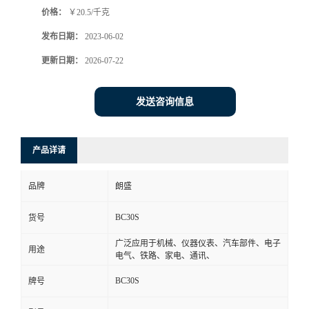
价格：
￥20.5/千克
书
发布日期：
2023-06-02
荣
更新日期：
2026-07-22
誉
发送咨询信息
联
产品详请
系
品牌
朗盛
方
BC30S
货号
式
广泛应用于机械、仪器仪表、汽车部件、电子
用途
电气、铁路、家电、通讯、
在
BC30S
牌号
线