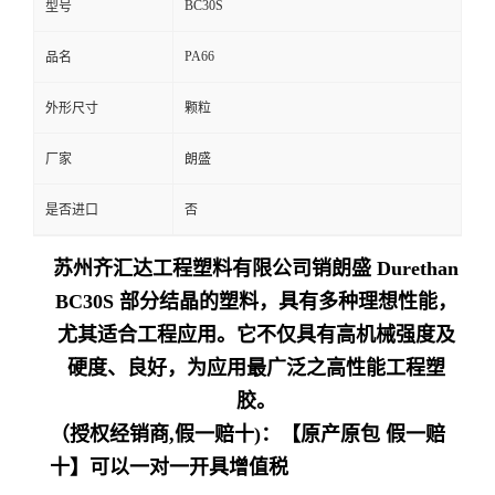
BC30S
型号
留
PA66
品名
言
外形尺寸
颗粒
厂家
朗盛
是否进口
否
苏州齐汇达工程塑料有限公司销朗盛 Durethan
BC30S 部分结晶的塑料，具有多种理想性能，
尤其适合工程应用。它不仅具有高机械强度及
硬度、良好，为应用最广泛之高性能工程塑
胶。
（授权经销商,假一赔十)：【原产原包 假一赔
十】可以一对一开具增值税