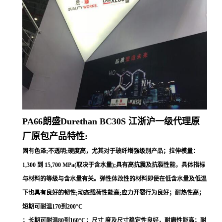
PA66朗盛Durethan
BC30S
江浙沪一级代理原
厂原包产品特性:
固有色泽;不透明;硬度高，尤其对于玻纤增強级别产品；拉伸模量：
1,300 到 15,700 MPa(取决于含水量);具有高抗震及抗裂性能，具体指标
与材料的等级与含水量有关。弹性体改性的材料即使在低含水量及低温
下也具有良好的韧性;动态载荷性能高;应力开裂行为良好；耐热性高；
短期可耐温170到200°C
；长期可耐温80到160°C；尺寸 度及尺寸稳定性良好，耐磨性能高；耐