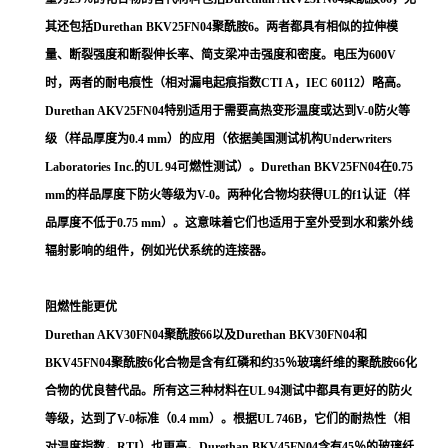
其还包括Durethan BKV25FN04聚酰胺6。两者都具有相似的拉伸模
量、断裂强度和断裂伸长率、简支梁冲击强度和密度。电压为600V
时，两者的耐电痕性（相对漏电起痕指数CTI A，IEC 60112）略高。
Durethan AKV25FN04特别适用于需要高热变形温度或达到V-0防火等
级（样品厚度为0.4 mm）的应用（依据美国测试机构Underwriters
Laboratories Inc.的UL 94可燃性测试）。Durethan BKV25FN04在0.75
mm的样品厚度下防火等级为V-0。两种化合物均获得UL的f1认证（样
品厚度不低于0.75 mm）。这意味着它们也适用于室外受到水和紫外线
辐射影响的组件，例如光伏系统的连接器。
阻燃性能更优
Durethan AKV30FN04聚酰胺66以及Durethan BKV30FN04和
BKV45FN04聚酰胺6化合物是含有红磷和约35％玻璃纤维的聚酰胺66化
合物的优良替代品。所有这三种材料在UL 94测试中都具有更好的防火
等级，达到了V-0标准（0.4 mm）。根据UL 746B，它们的耐热性（相
对温度指数，RTI）也更高。Durethan BKV45FN04含有45％的玻璃纤