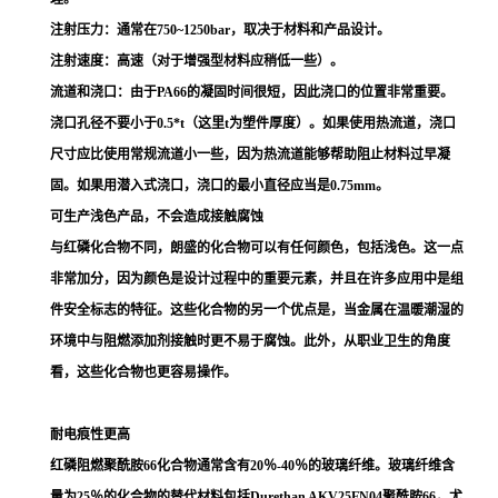
注射压力：通常在750~1250bar，取决于材料和产品设计。
注射速度：高速（对于增强型材料应稍低一些）。
流道和浇口：由于PA66的凝固时间很短，因此浇口的位置非常重要。
浇口孔径不要小于0.5*t（这里t为塑件厚度）。如果使用热流道，浇口
尺寸应比使用常规流道小一些，因为热流道能够帮助阻止材料过早凝
固。如果用潜入式浇口，浇口的最小直径应当是0.75mm。
可生产浅色产品，不会造成接触腐蚀
与红磷化合物不同，朗盛的化合物可以有任何颜色，包括浅色。这一点
非常加分，因为颜色是设计过程中的重要元素，并且在许多应用中是组
件安全标志的特征。这些化合物的另一个优点是，当金属在温暖潮湿的
环境中与阻燃添加剂接触时更不易于腐蚀。此外，从职业卫生的角度
看，这些化合物也更容易操作。
耐电痕性更高
红磷阻燃聚酰胺66化合物通常含有20％-40％的玻璃纤维。玻璃纤维含
量为25％的化合物的替代材料包括Durethan AKV25FN04聚酰胺66，尤