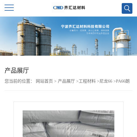
公
司
首
页
产品展厅
您当前的位置：
网站首页
>
产品展厅
>
工程材料
>
尼龙66
>
PA66朗
公
盛 BC30S
司
介
绍