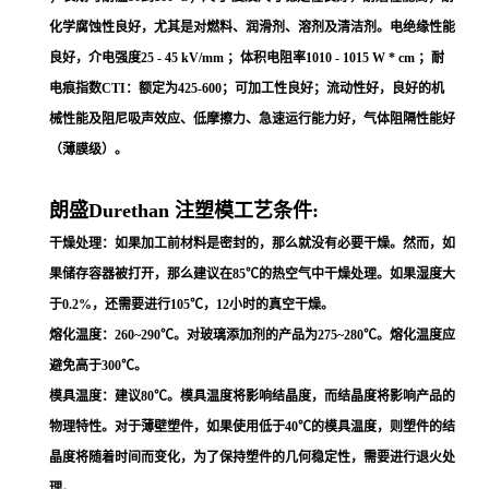
化学腐蚀性良好，尤其是对燃料、润滑剂、溶剂及清洁剂。电绝缘性能
良好，介电强度25 - 45 kV/mm ；体积电阻率1010 - 1015 W * cm ；耐
电痕指数CTI：额定为425-600；可加工性良好；流动性好，良好的机
械性能及阻尼吸声效应、低摩擦力、急速运行能力好，气体阻隔性能好
（薄膜级）。
朗盛Durethan 注塑模工艺条件:
干燥处理：如果加工前材料是密封的，那么就没有必要干燥。然而，如
果储存容器被打开，那么建议在85℃的热空气中干燥处理。如果湿度大
于0.2%，还需要进行105℃，12小时的真空干燥。
熔化温度：260~290℃。对玻璃添加剂的产品为275~280℃。熔化温度应
避免高于300℃。
模具温度：建议80℃。模具温度将影响结晶度，而结晶度将影响产品的
物理特性。对于薄壁塑件，如果使用低于40℃的模具温度，则塑件的结
晶度将随着时间而变化，为了保持塑件的几何稳定性，需要进行退火处
理。