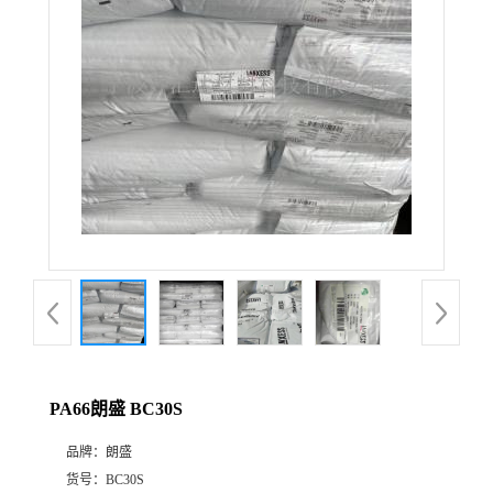
公
司
动
态
产
品
展
PA66朗盛 BC30S
厅
品牌：
朗盛
证
货号：
BC30S