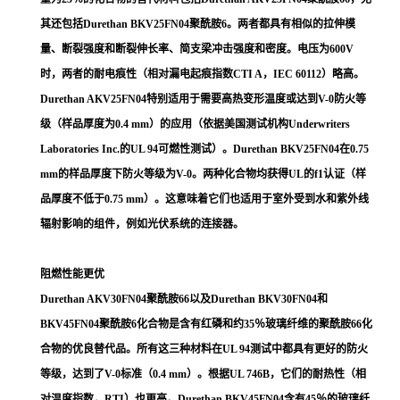
其还包括Durethan BKV25FN04聚酰胺6。两者都具有相似的拉伸模
量、断裂强度和断裂伸长率、简支梁冲击强度和密度。电压为600V
时，两者的耐电痕性（相对漏电起痕指数CTI A，IEC 60112）略高。
Durethan AKV25FN04特别适用于需要高热变形温度或达到V-0防火等
级（样品厚度为0.4 mm）的应用（依据美国测试机构Underwriters
Laboratories Inc.的UL 94可燃性测试）。Durethan BKV25FN04在0.75
mm的样品厚度下防火等级为V-0。两种化合物均获得UL的f1认证（样
品厚度不低于0.75 mm）。这意味着它们也适用于室外受到水和紫外线
辐射影响的组件，例如光伏系统的连接器。
阻燃性能更优
Durethan AKV30FN04聚酰胺66以及Durethan BKV30FN04和
BKV45FN04聚酰胺6化合物是含有红磷和约35％玻璃纤维的聚酰胺66化
合物的优良替代品。所有这三种材料在UL 94测试中都具有更好的防火
等级，达到了V-0标准（0.4 mm）。根据UL 746B，它们的耐热性（相
对温度指数，RTI）也更高。Durethan BKV45FN04含有45％的玻璃纤