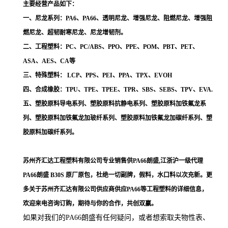
主要经营产品如下：
一、尼龙系列：PA6、PA66、透明尼龙、增强尼龙、阻燃尼龙、增强阻
燃尼龙、超韧耐寒尼龙、尼龙增韧剂。
二、工程塑料：PC、PC/ABS、PPO、PPE、POM、PBT、PET、
ASA、AES、CA等
三、特殊塑料： LCP、PPS、PEI、PPA、TPX、EVOH
四、合成橡胶：TPU、TPE、TPEE、TPR、SBS、SEBS、TPV、EVA.
五、塑胶原料导电系列、塑胶原料抗静电系列、塑胶原料加铁氟龙系
列、塑胶原料加铁氟龙加玻纤系列、塑胶原料加铁氟龙加碳纤系列、塑
胶原料加碳纤系列。
苏州齐汇达工程塑料有限公司专业销售供PA66朗盛,江浙沪一级代理
PA66朗盛 B30S
原厂原包，杜绝一切副牌，假料，水口料以次充新。更
多关于苏州齐汇达有限公司供应商供应PA66等工程塑料的详细信息，
欢迎来电咨询订购，期待与你的合作，共创双赢。
如果对我们的PA66朗盛
有任何疑问，或者想索取夫物性表、