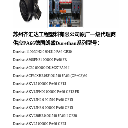
苏州齐汇达工程塑料有限公司原厂一
级代理商
供应
PA66德国朗盛Durethan系列
型号：
Durethan 1100/30H2.0 901510 PA6-GB30
Durethan A30SFN31 000000 PA66 FR
Durethan AC30 000000 DUS027 PA66-I
Durethan ACF30XH2.0EF 901510 PA66-(GF+CF)30
Durethan AKV15 000000 PA66-GF15
Durethan AKV15FN00 000000 PA66-GF12 FR
Durethan AKV15H2.0 901510 PA66-GF15
Durethan AKV15H3.0 000000 PA66-GF15
Durethan AKV230H2.0 901510 PA66-I-GF30
Durethan AKV25 000000 PA66-GF25