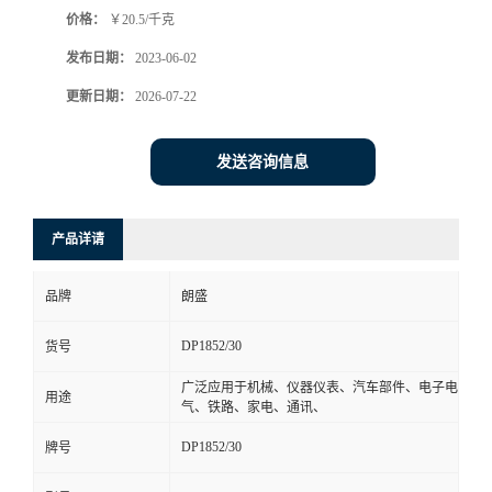
价格：
￥20.5/千克
书
发布日期：
2023-06-02
荣
更新日期：
2026-07-22
誉
发送咨询信息
联
产品详请
系
品牌
朗盛
方
DP1852/30
货号
式
广泛应用于机械、仪器仪表、汽车部件、电子电
用途
气、铁路、家电、通讯、
在
DP1852/30
牌号
线