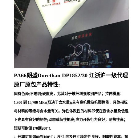
PA66朗盛Durethan
DP1852/30
江浙沪一级代理
原厂原包产品特性:
固有色泽;不透明;硬度高，尤其对于玻纤增強级别产品；拉伸模量：
1,300 到 15,700 MPa(取决于含水量);具有高抗震及抗裂性能，具体指标
与材料的等级与含水量有关。弹性体改性的材料即使在低含水量及低温
下也具有良好的韧性;动态载荷性能高;应力开裂行为良好；耐热性高；
短期可耐温170到200°C
；长期可耐温80到160°C；尺寸 度及尺寸稳定性良好，耐磨性能高；耐