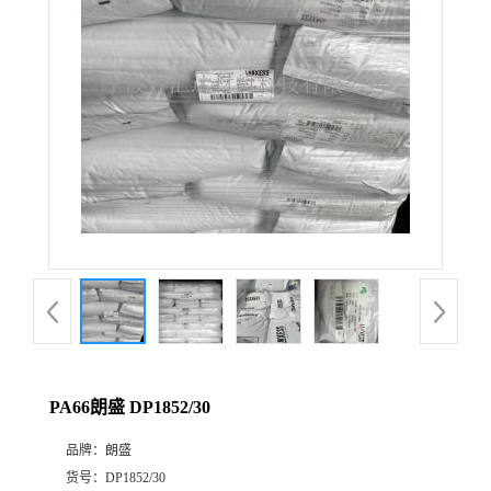
公
司
动
态
产
品
展
PA66朗盛 DP1852/30
厅
品牌：
朗盛
证
货号：
DP1852/30