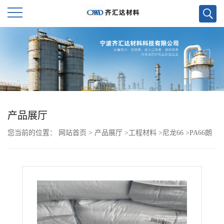
公
司
首
页
产品展厅
您当前的位置：
网站首页
>
产品展厅
>
工程材料
>
尼龙66
>
PA66朗
公
盛 DP1852/30
司
介
绍