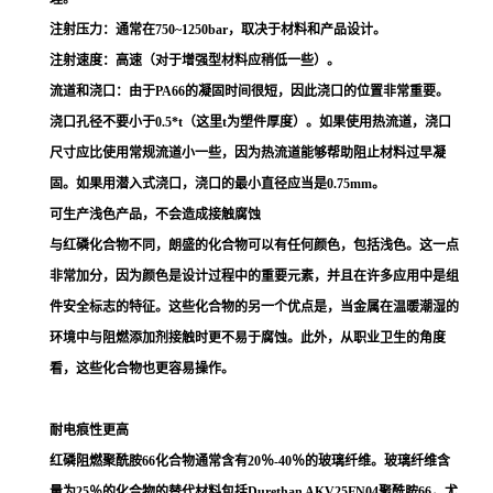
注射压力：通常在750~1250bar，取决于材料和产品设计。
注射速度：高速（对于增强型材料应稍低一些）。
流道和浇口：由于PA66的凝固时间很短，因此浇口的位置非常重要。
浇口孔径不要小于0.5*t（这里t为塑件厚度）。如果使用热流道，浇口
尺寸应比使用常规流道小一些，因为热流道能够帮助阻止材料过早凝
固。如果用潜入式浇口，浇口的最小直径应当是0.75mm。
可生产浅色产品，不会造成接触腐蚀
与红磷化合物不同，朗盛的化合物可以有任何颜色，包括浅色。这一点
非常加分，因为颜色是设计过程中的重要元素，并且在许多应用中是组
件安全标志的特征。这些化合物的另一个优点是，当金属在温暖潮湿的
环境中与阻燃添加剂接触时更不易于腐蚀。此外，从职业卫生的角度
看，这些化合物也更容易操作。
耐电痕性更高
红磷阻燃聚酰胺66化合物通常含有20％-40％的玻璃纤维。玻璃纤维含
量为25％的化合物的替代材料包括Durethan AKV25FN04聚酰胺66，尤