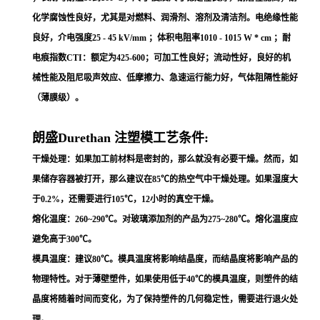
化学腐蚀性良好，尤其是对燃料、润滑剂、溶剂及清洁剂。电绝缘性能
良好，介电强度25 - 45 kV/mm ；体积电阻率1010 - 1015 W * cm ；耐
电痕指数CTI：额定为425-600；可加工性良好；流动性好，良好的机
械性能及阻尼吸声效应、低摩擦力、急速运行能力好，气体阻隔性能好
（薄膜级）。
朗盛Durethan 注塑模工艺条件:
干燥处理：如果加工前材料是密封的，那么就没有必要干燥。然而，如
果储存容器被打开，那么建议在85℃的热空气中干燥处理。如果湿度大
于0.2%，还需要进行105℃，12小时的真空干燥。
熔化温度：260~290℃。对玻璃添加剂的产品为275~280℃。熔化温度应
避免高于300℃。
模具温度：建议80℃。模具温度将影响结晶度，而结晶度将影响产品的
物理特性。对于薄壁塑件，如果使用低于40℃的模具温度，则塑件的结
晶度将随着时间而变化，为了保持塑件的几何稳定性，需要进行退火处
理。