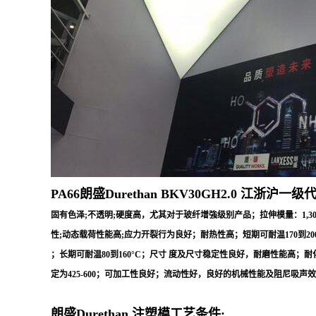
PA66朗盛Durethan
BKV30GH2.0
江浙沪一级代
固有色泽;不透明;硬度高，尤其对于玻纤增強级别产品；拉伸模量：1,30
性;动态载荷性能高;应力开裂行为良好；耐热性高；短期可耐温170到200
；长期可耐温80到160°C；尺寸 度及尺寸稳定性良好，耐磨性能高；耐化学腐
定为425-600；可加工性良好；流动性好，良好的机械性能及阻尼吸
朗盛Durethan 注塑模工艺条件: