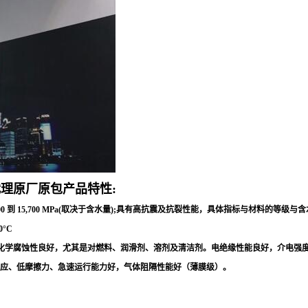
理原厂原包产品特性:
0 到 15,700 MPa(取决于含水量);具有高抗震及抗裂性能，具体指标与材料的
°C
蚀性良好，尤其是对燃料、润滑剂、溶剂及清洁剂。电绝缘性能良好，介电强度25 - 45 kV/
声效应、低摩擦力、急速运行能力好，气体阻隔性能好（薄膜级）。