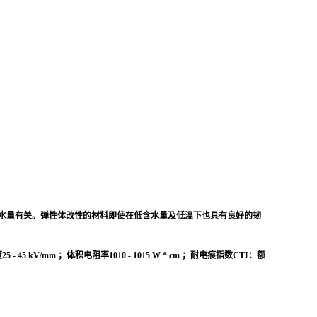
等级与含水量有关。弹性体改性的材料即使在低含水量及低温下也具有良好的韧
mm ；体积电阻率1010 - 1015 W * cm ；耐电痕指数CTI：额