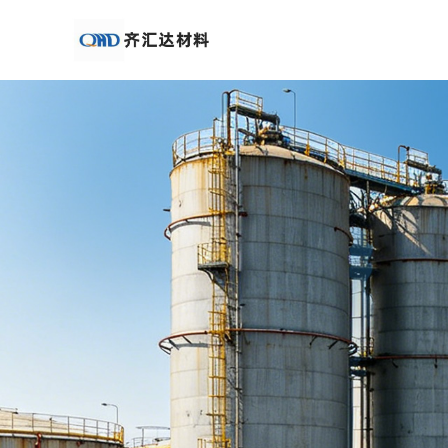
公
司
首
页
公
司
介
绍