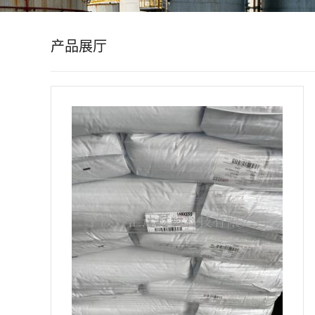
公
产品展厅
司
动
态
产
品
展
厅
证