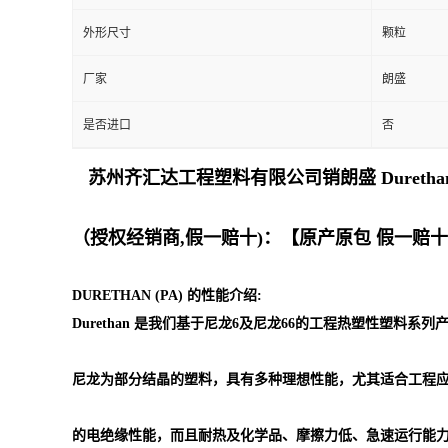
外形尺寸
颗粒
留
厂家
朗盛
言
是否进口
否
苏州齐汇达工程塑料有限公司销朗盛 Dureth
（授权经销商,假一赔十)：【原产原包 假一赔
DURETHAN (PA) 的性能介绍:
Durethan 是我们基于尼龙6及尼龙66的工程热塑性塑料系
尼龙为部分结晶的塑料，具有多种理想性能，尤其适合工程
的电绝缘性能，而且耐热及化学品、摩擦力低、急速运行能