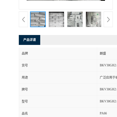
书
荣
誉
产品详请
联
品牌
朗盛
系
BKV30GH2.
货号
方
用途
广泛应用于
式
BKV30GH2.
牌号
在
BKV30GH2.
型号
PA66
线
品名