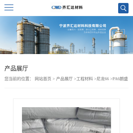
公
司
首
页
产品展厅
您当前的位置：
网站首页
>
产品展厅
>
工程材料
>
尼龙66
>
PA6朗盛
公
BKV 30 H2.0 EF DUS029 901510
司
介
绍