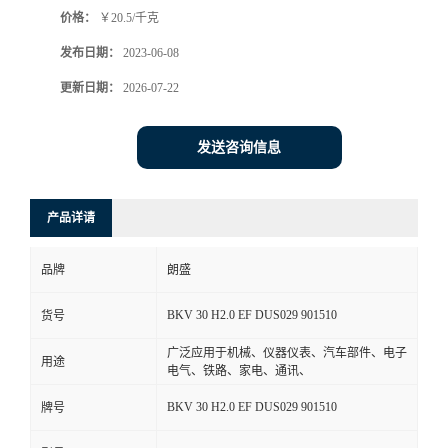
价格：
￥20.5/千克
书
发布日期：
2023-06-08
荣
更新日期：
2026-07-22
誉
发送咨询信息
联
产品详请
系
品牌
朗盛
方
BKV 30 H2.0 EF DUS029 901510
货号
式
广泛应用于机械、仪器仪表、汽车部件、电子
用途
电气、铁路、家电、通讯、
在
BKV 30 H2.0 EF DUS029 901510
牌号
线