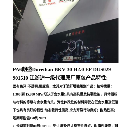
PA6朗盛Durethan BKV 30 H2.0 EF DUS029
901510
江浙沪一级代理原厂原包产品特性:
固有色泽;不透明;硬度高，尤其对于玻纤增強级别产品；拉伸模量：
1,300 到 15,700 MPa(取决于含水量);具有高抗震及抗裂性能，具体指标
与材料的等级与含水量有关。弹性体改性的材料即使在低含水量及低温
下也具有良好的韧性;动态载荷性能高;应力开裂行为良好；耐热性高；
短期可耐温170到200°C
；长期可耐温80到160°C；尺寸 度及尺寸稳定性良好，耐磨性能高；耐