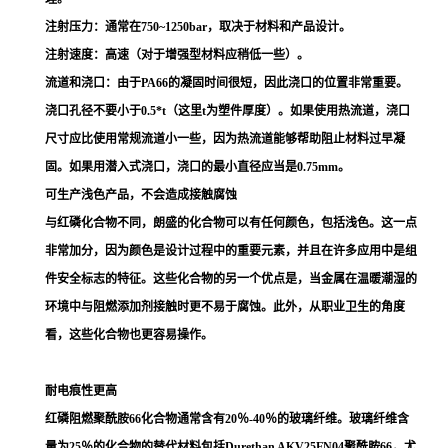
注射压力：通常在750~1250bar，取决于材料和产品设计。
注射速度：高速（对于增强型材料应稍低一些）。
流道和浇口：由于PA66的凝固时间很短，因此浇口的位置非常重要。
浇口孔径不要小于0.5*t（这里t为塑件厚度）。如果使用热流道，浇口
尺寸应比使用常规流道小一些，因为热流道能够帮助阻止材料过早凝
固。如果用潜入式浇口，浇口的最小直径应当是0.75mm。
可生产浅色产品，不会造成接触腐蚀
与红磷化合物不同，朗盛的化合物可以有任何颜色，包括浅色。这一点
非常加分，因为颜色是设计过程中的重要元素，并且在许多应用中是组
件安全标志的特征。这些化合物的另一个优点是，当金属在温暖潮湿的
环境中与阻燃添加剂接触时更不易于腐蚀。此外，从职业卫生的角度
看，这些化合物也更容易操作。
耐电痕性更高
红磷阻燃聚酰胺66化合物通常含有20％-40％的玻璃纤维。玻璃纤维含
量为25％的化合物的替代材料包括Durethan AKV25FN04聚酰胺66，尤