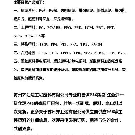
主要经营产品如下：
一、尼龙系列：PA6、PA66、透明尼龙、增强尼龙、阻燃尼龙、增强阻
燃尼龙、超韧耐寒尼龙、尼龙增韧剂。
二、工程塑料：PC、PC/ABS、PPO、PPE、POM、PBT、PET、
ASA、AES、CA等
三、特殊塑料： LCP、PPS、PEI、PPA、TPX、EVOH
四、合成橡胶：TPU、TPE、TPEE、TPR、SBS、SEBS、TPV、EVA.
五、塑胶原料导电系列、塑胶原料抗静电系列、塑胶原料加铁氟龙系
列、塑胶原料加铁氟龙加玻纤系列、塑胶原料加铁氟龙加碳纤系列、塑
胶原料加碳纤系列。
苏州齐汇达工程塑料有限公司专业销售供PA6朗盛,江浙沪一
级代理
PA6朗盛
原厂原包，杜绝一切副牌，假料，水口料以
次充新。更多关于苏州齐汇达有限公司供应商供应PA6等工
程塑料的详细信息，欢迎来电咨询订购，期待与你的合作，
共创双赢。