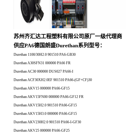
苏州齐汇达工程塑料有限公司原厂一
级代理商
供应
PA6德国朗盛Durethan系列
型号：
Durethan 1100/30H2.0 901510 PA6-GB30
Durethan A30SFN31 000000 PA66 FR
Durethan AC30 000000 DUS027 PA66-I
Durethan ACF30XH2.0EF 901510 PA66-(GF+CF)30
Durethan AKV15 000000 PA66-GF15
Durethan AKV15FN00 000000 PA66-GF12 FR
Durethan AKV15H2.0 901510 PA66-GF15
Durethan AKV15H3.0 000000 PA66-GF15
Durethan AKV230H2.0 901510 PA66-I-GF30
Durethan AKV25 000000 PA66-GF25