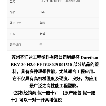
BKV 30 H2.0 EF DUS029 901510
型号
留
PA6
品名
言
外形尺寸
颗粒
厂家
朗盛
是否进口
否
苏州齐汇达工程塑料有限公司销朗盛 Durethan
BKV 30 H2.0 EF DUS029 901510 部分结晶的塑
料，具有多种理想性能，尤其适合工程应用。
它不仅具有高机械强度及硬度、良好，为应用
最广泛之高性能工程塑胶。
（授权经销商,假一赔十)：【原产原包 假一赔
十】可以一对一开具增值税