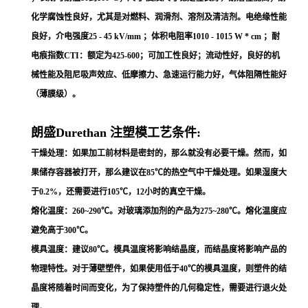
化学腐蚀性良好，尤其是对燃料、润滑剂、溶剂及清洁剂。电绝缘性能
良好，介电强度25 - 45 kV/mm ；体积电阻率1010 - 1015 W * cm ；耐
电痕指数CTI：额定为425-600；可加工性良好；流动性好，良好的机
械性能及阻尼吸声效应、低摩擦力、急速运行能力好，气体阻隔性能好
（薄膜级）。
朗盛Durethan 注塑模工艺条件:
干燥处理：如果加工前材料是密封的，那么就没有必要干燥。然而，如
果储存容器被打开，那么建议在85℃的热空气中干燥处理。如果湿度大
于0.2%，还需要进行105℃，12小时的真空干燥。
熔化温度：260~290℃。对玻璃添加剂的产品为275~280℃。熔化温度应
避免高于300℃。
模具温度：建议80℃。模具温度将影响结晶度，而结晶度将影响产品的
物理特性。对于薄壁塑件，如果使用低于40℃的模具温度，则塑件的结
晶度将随着时间而变化，为了保持塑件的几何稳定性，需要进行退火处
理。