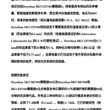
其还包括Durethan BKV25FN04聚酰胺6。两者都具有相似的拉伸模
量、断裂强度和断裂伸长率、简支梁冲击强度和密度。电压为600V
时，两者的耐电痕性（相对漏电起痕指数CTI A，IEC 60112）略高。
Durethan AKV25FN04特别适用于需要高热变形温度或达到V-0防火等
级（样品厚度为0.4 mm）的应用（依据美国测试机构Underwriters
Laboratories Inc.的UL 94可燃性测试）。Durethan BKV25FN04在0.75
mm的样品厚度下防火等级为V-0。两种化合物均获得UL的f1认证（样
品厚度不低于0.75 mm）。这意味着它们也适用于室外受到水和紫外线
辐射影响的组件，例如光伏系统的连接器。
阻燃性能更优
Durethan AKV30FN04聚酰胺66以及Durethan BKV30FN04和
BKV45FN04聚酰胺6化合物是含有红磷和约35％玻璃纤维的聚酰胺66化
合物的优良替代品。所有这三种材料在UL 94测试中都具有更好的防火
等级，达到了V-0标准（0.4 mm）。根据UL 746B，它们的耐热性（相
对温度指数，RTI）也更高。Durethan BKV45FN04含有45％的玻璃纤