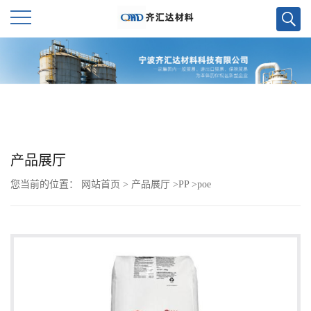
公
司
首
页
产品展厅
您当前的位置：
网站首页
>
产品展厅
>
PP
>
poe
公
司
介
绍