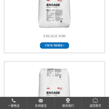
公
司
动
ENGAGE 8180
态
VIEW MORE+
产
品
展
厅
证
一键电话
在线留言
联系我们
返回首页