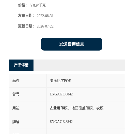
价格：
￥8.9/千克
书
发布日期：
2022-08-31
荣
更新日期：
2026-07-22
誉
发送咨询信息
联
产品详请
系
品牌
陶氏化学POE
方
ENGAGE 8842
货号
式
用途
农业用薄膜、地面覆盖薄膜、农膜
在
ENGAGE 8842
牌号
线