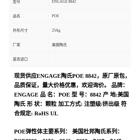
ENGAGE 8842
型号
留
POE
品名
言
25/kg
外形尺寸
厂家
美国陶氏
是否进口
现货供应ENGAGE陶氏POE 8842，原厂原包，
品质保证，量大价格优惠，欢迎询价。 品牌：
ENGAGE 品 名：POE 型 号：8842 产 地:美国
陶氏 形 状：颗粒 加工方式: 注塑级/挤出级 符
合规定: RoHS UL
POE弹性体主要系列： 美国杜邦陶氏系列：