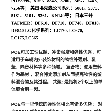
POE8999、8150、8842、8200、7467、7447、
7256等； 美国埃克森公司系列：5061、5371、
5181、5101、5361、KN140等； 日本三井
TAFMER：DF610、DF710、DF740、DF810、
DF840 LG化学系列：LC170, LC670,
LC175,LC565
POE可加工性优越、冲击强度和弹性优秀，可
适用于车辆内外装饰材料的物性补强剂、鞋
垫、隔音材料等多种领域。 复合物：使用塑料
作为基材 ，混合特定添加剂从而提高物性的塑
料混合物及其过程。 共聚: 是指将2个以上的单
体聚合到一起。
POE与一些传统的弹性体相比有诸多优势： 对