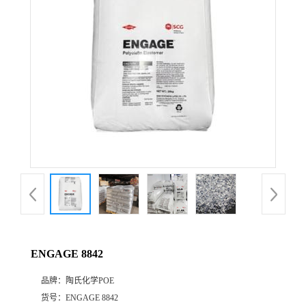
公
司
动
态
产
品
展
ENGAGE 8842
厅
品牌：
陶氏化学POE
证
货号：
ENGAGE 8842